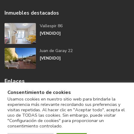
Inmuebles destacados
Vallespir 86
[VENDIDO]
Juan de Garay 22
[VENDIDO]
Enlaces
Consentimiento de cookies
Usamos cookies en nuestro sitio web para brindarle la
experiencia más relevante recordando sus preferencias y
visitas repetidas. Al hacer clic en "Aceptar todo", acepta el
uso de TODAS las cookies. Sin embargo, puede visitar
"Configuración de cookies" para proporcionar un
consentimiento controlado.
© Copyright. Todos los derechos reservados.