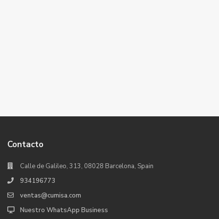
Contacto
Calle de Galileo, 313, 08028 Barcelona, Spain
934196773
ventas@cumisa.com
Nuestro WhatsApp Business