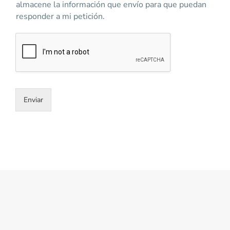
o
almacene la información que envío para que puedan
n
s
responder a mi petición.
o
a
y
u
d
a
r
?
Enviar