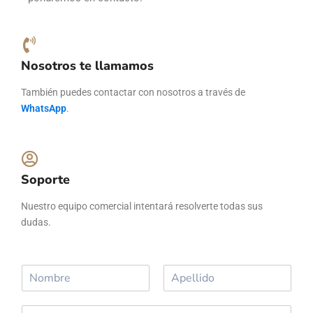
Nosotros te llamamos
También puedes contactar con nosotros a través de
WhatsApp
.
Soporte
Nuestro equipo comercial intentará resolverte todas sus
dudas.
N
o
N
A
m
o
p
C