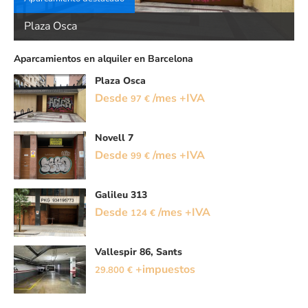
Plaza Osca
Aparcamientos en alquiler en Barcelona
Plaza Osca
Desde
/mes +IVA
97 €
Novell 7
Desde
/mes +IVA
99 €
Galileu 313
Desde
/mes +IVA
124 €
Vallespir 86, Sants
+impuestos
29.800 €