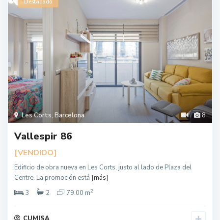
Destacado
Les Corts
,
Barcelona
8
Vallespir 86
[VENDIDO]
Edificio de obra nueva en Les Corts, justo al lado de Plaza del
Centre. La promoción está
[más]
2
3
2
79.00 m
CUMISA