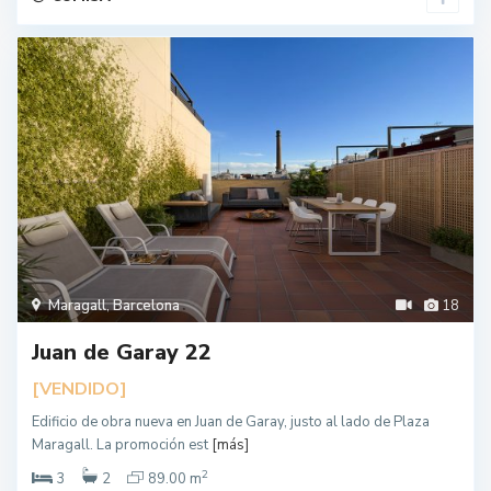
Maragall
,
Barcelona
18
Juan de Garay 22
[VENDIDO]
Edificio de obra nueva en Juan de Garay, justo al lado de Plaza
Maragall. La promoción est
[más]
2
3
2
89.00 m