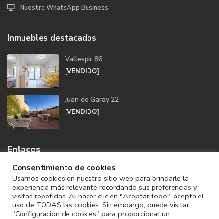
Nuestro WhatsApp Business
Inmuebles destacados
Vallespir 86
[VENDIDO]
Juan de Garay 22
[VENDIDO]
Enlaces
Consentimiento de cookies
Usamos cookies en nuestro sitio web para brindarle la
experiencia más relevante recordando sus preferencias y
visitas repetidas. Al hacer clic en "Aceptar todo", acepta el
uso de TODAS las cookies. Sin embargo, puede visitar
"Configuración de cookies" para proporcionar un