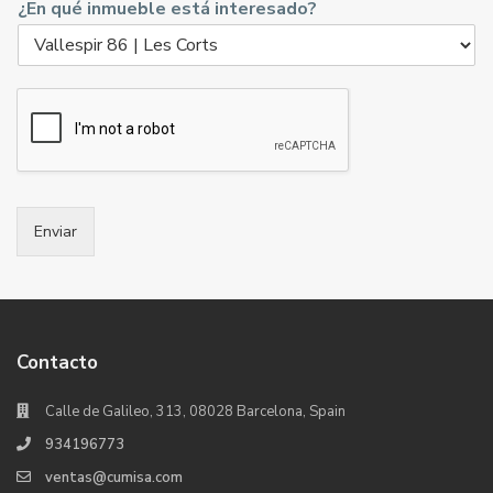
¿En qué inmueble está interesado?
Enviar
Contacto
Calle de Galileo, 313, 08028 Barcelona, Spain
934196773
ventas@cumisa.com