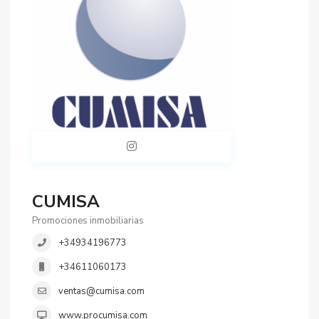
CUMISA
Promociones inmobiliarias
+34934196773
+34611060173
ventas@cumisa.com
www.procumisa.com