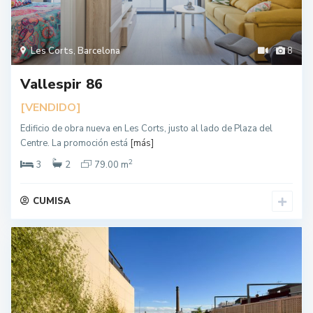
Les Corts
,
Barcelona
8
Vallespir 86
[VENDIDO]
Edificio de obra nueva en Les Corts, justo al lado de Plaza del
Centre. La promoción está
[más]
2
3
2
79.00 m
CUMISA